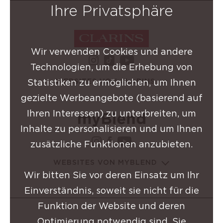
Ihre Privatsphäre
Wir verwenden Cookies und andere
instagram Clarins-Grupp
youtube Clarins-
Technologien, um die Erhebung von
tiktok Clarins-Gruppe
Statistiken zu ermöglichen, um Ihnen
WEBSITES VON CLARINS
gezielte Werbeangebote (basierend auf
Ihren Interessen) zu unterbreiten, um
Inhalte zu personalisieren und um Ihnen
instagram Clarins-Grup
facebook Clarins-Gru
youtube Clarins-
zusätzliche Funktionen anzubieten.
WEBSITES VON MYBLEND
Wir bitten Sie vor deren Einsatz um Ihr
Einverständnis, soweit sie nicht für die
Funktion der Website und deren
Optimierung notwendig sind. Sie