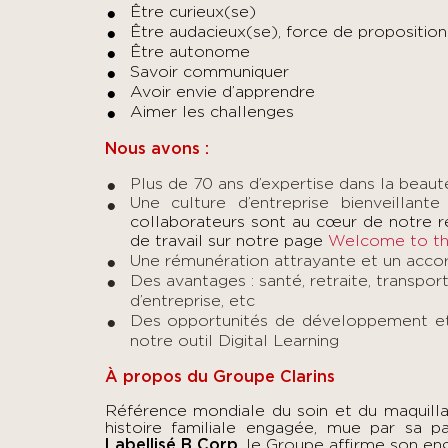
Être curieux(se)
Être audacieux(se), force de proposition
Être autonome
Savoir communiquer
Avoir envie d’apprendre
Aimer les challenges
Nous avons :
Plus de 70 ans d’expertise dans la beau
Une culture d’entreprise bienveillante
collaborateurs sont au cœur de notre r
de travail sur notre page
Welcome to th
Une rémunération attrayante et un accor
Des avantages : santé, retraite, transport
d’entreprise, etc
Des o
pportunités de développement
e
notre outil Digital Learning
À propos du Groupe Clarins
Référence mondiale du soin et du maquillag
histoire familiale engagée, mue par sa pa
Labellisé B Corp
, le Groupe affirme son en