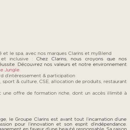
té et le spa, avec nos marques Clarins et myBlend
 et inclusive :
Chez Clarins, nous croyons que nos
éussite. Découvrez nos valeurs et notre environnement
e Jungle
d d’intéressement & participation
, sport & culture, CSE, allocation de produits, restaurant
t
une offre de formation riche, dont un accès illimité à
e, le Groupe Clarins est avant tout l’incarnation d’une
ssion pour l’innovation et son esprit d’indépendance.
gagement en faveur d’une beauté responsable. Sa raison