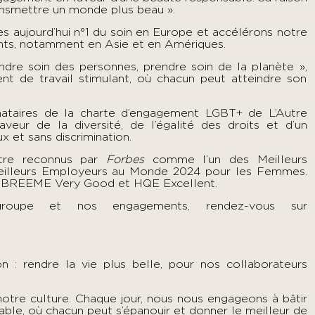
transmettre un monde plus beau ».
 aujourd’hui n°1 du soin en Europe et accélérons notre
nts, notamment en Asie et en Amériques.
ndre soin des personnes, prendre soin de la planète »,
nt de travail stimulant, où chacun peut atteindre son
nataires de la charte d’engagement LGBT+ de
L’Autre
veur de la diversité, de l’égalité des droits et d’un
x et sans discrimination.
être reconnus par
Forbes
comme l’un des Meilleurs
eilleurs Employeurs au Monde 2024 pour les Femmes.
s BREEME Very Good et HQE Excellent.
roupe et nos engagements, rendez-vous sur
: rendre la vie plus belle, pour nos collaborateurs
 notre culture. Chaque jour, nous nous engageons à bâtir
table, où chacun peut s’épanouir et donner le meilleur de