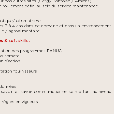
ur nos autres sites (Cergy Pontoise / Amiens).
n roulement défini au sein du service maintenance.
obotique/automatisme
ns 3 à 4 ans dans ce domaine et dans un environnement
ue / agroalimentaire.
& soft skills :
imisation des programmes FANUC
 automate
an d’action
tation fournisseurs
e
 données
n savoir, et savoir communiquer en se mettant au niveau
s règles en vigueurs