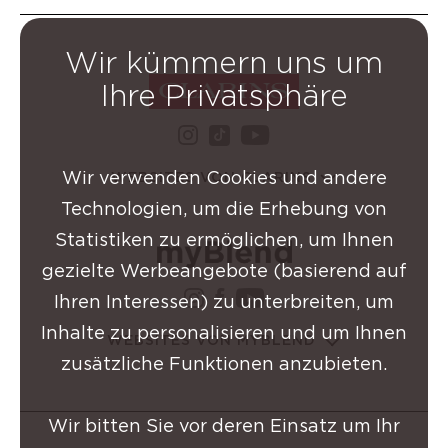
Wir kümmern uns um
Ihre Privatsphäre
instagram Clarins-Grupp
youtube Clarins-
tiktok Clarins-Gruppe
Wir verwenden Cookies und andere
WEBSITES VON CLARINS
Technologien, um die Erhebung von
Statistiken zu ermöglichen, um Ihnen
gezielte Werbeangebote (basierend auf
instagram Clarins-Grup
facebook Clarins-Gru
youtube Clarins-
Ihren Interessen) zu unterbreiten, um
Inhalte zu personalisieren und um Ihnen
WEBSITES VON MYBLEND
zusätzliche Funktionen anzubieten.
Wir bitten Sie vor deren Einsatz um Ihr