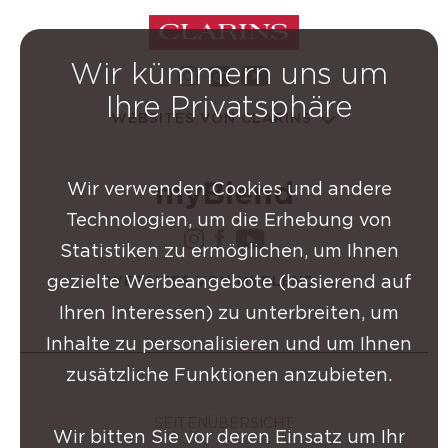
Wir kümmern uns um
instagram Clarins-Grupp
youtube Clarins-
tiktok Clarins-Gruppe
Ihre Privatsphäre
WEBSITES VON CLARINS
Wir verwenden Cookies und andere
Technologien, um die Erhebung von
instagram Clarins-Grup
facebook Clarins-Gru
youtube Clarins-
Statistiken zu ermöglichen, um Ihnen
gezielte Werbeangebote (basierend auf
WEBSITES VON MYBLEND
Ihren Interessen) zu unterbreiten, um
Inhalte zu personalisieren und um Ihnen
zusätzliche Funktionen anzubieten.
SEITENÜBERSICHT
Wir bitten Sie vor deren Einsatz um Ihr