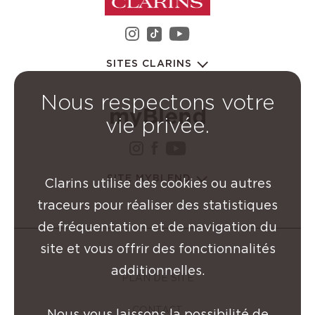
instagram Groupe Clarin
youtube Groupe C
tiktok Groupe Clarins
SITES CLARINS
Nous respectons votre
vie privée.
instagram Groupe Clarin
facebook Groupe Clar
youtube Groupe Cl
SITE MYBLEND
Clarins utilise des cookies ou autres
traceurs pour réaliser des statistiques
de fréquentation et de navigation du
site et vous offrir des fonctionnalités
additionnelles.
PLAN DE SITE
CONTACT
Nous vous laissons la possibilité de