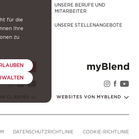
UNSERE BERUFE UND
MITARBEITER
ht für die
UNSERE STELLENANGEBOTE
nnen Ihre
ionen zu
ERLAUBEN
RWALTEN
instagram Clarins-Gruppe
youtube Clarins-Gruppe
instagra
facebo
you
tiktok Clarins-Gruppe
ON CLARINS
WEBSITES VON MYBLEND
UM
DATENSCHUTZRICHTLINIE
COOKIE-RICHTLINIE