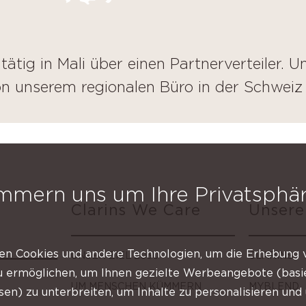
tätig in Mali über einen Partnerverteiler. 
n unserem regionalen Büro in der Schweiz
mmern uns um Ihre Privatsphä
Clarins We Care
Unsere
n Cookies und andere Technologien, um die Erhebung 
UNSER ZIEL 2030
CLARINS
zu ermöglichen, um Ihnen gezielte Werbeangebote (basi
UM MENSCHEN KÜMMERN
MYBLEND
ssen) zu unterbreiten, um Inhalte zu personalisieren un