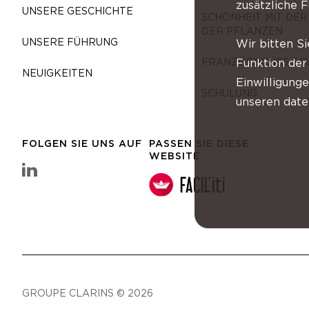
zusätzliche 
UNSERE GESCHICHTE
SCHÖNHEIT MIT DER
DER PFLANZEN
UNSERE FÜHRUNG
Wir bitten Si
FRANZÖSISCHES SAV
Funktion der
NEUIGKEITEN
Einwilligung
SCHULUNG
unseren daten
FOLGEN SIE UNS AUF
PASSEN SIE DIESE
WEBSITE
linkedin Clarins-Gruppe
GROUPE CLARINS © 2026