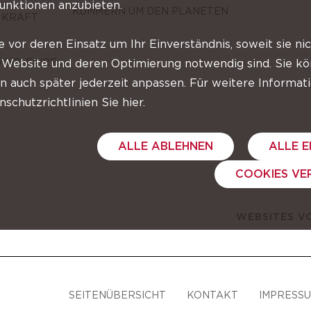
Funktionen anzubieten.
KÜMMERN UM DEN PLANETEN
 KRAFT
e vor deren Einsatz um Ihr Einverständnis, soweit sie nic
OIR-FAIRE
 Website und deren Optimierung notwendig sind. Sie kö
en auch später jederzeit anpassen. Für weitere Informat
schutzrichtlinien Sie hier.
ALLE ABLEHNEN
ALLE 
COOKIES VE
WEBSITES V
SEITENÜBERSICHT
KONTAKT
IMPRESS