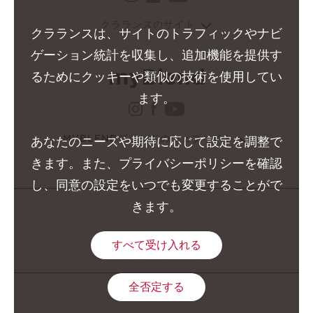
tiktok クラランス グル
クラランスのサイト
クラランスは、サイトのトラフィックやナビ
ゲーション統計を収集し、追加機能を提供す
るためにクッキーや類似の技術を使用してい
ます。
instagram クラランス 
facebook クラランス 
youtube クララン
MYBLENDブランドのウェブサイト
あなたのニーズや期待に応じて設定を調整で
きます。また、プライバシーポリシーを確認
し、同意の設定をいつでも変更することがで
きます。
すべて受け入れる
全否定する