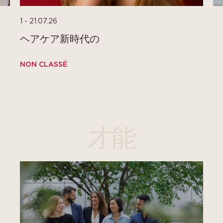
1 - 21.07.26
ヘアケア新時代の
NON CLASSÉ
NO
才能