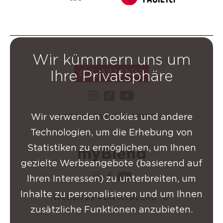
Wir kümmern uns um
Ihre Privatsphäre
instagram Clarins-Grupp
youtube Clarins-
tiktok Clarins-Gruppe
Wir verwenden Cookies und andere
WEBSITES VON CLARINS
Technologien, um die Erhebung von
Statistiken zu ermöglichen, um Ihnen
gezielte Werbeangebote (basierend auf
instagram Clarins-Grup
facebook Clarins-Gru
youtube Clarins-
Ihren Interessen) zu unterbreiten, um
Inhalte zu personalisieren und um Ihnen
WEBSITES VON MYBLEND
zusätzliche Funktionen anzubieten.