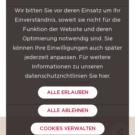
Wir bitten Sie vor deren Einsatz um Ihr
Einverständnis, soweit sie nicht für die
SEITENÜBERSICHT
Funktion der Website und deren
Optimierung notwendig sind. Sie
KONTAKT
können Ihre Einwilligungen auch später
IMPRESSUM
jederzeit anpassen. Für weitere
Informationen zu unseren
DATENSCHUTZRICHTLINIE
datenschutzrichtlinien Sie hier.
COOKIE-RICHTLINIE
ALLE ERLAUBEN
ALLE ABLEHNEN
GROUPE CLARINS © 2026
COOKIES VERWALTEN
COPIER L'URL DE
PARTA