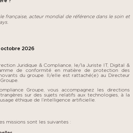
ère ?
le française, acteur mondial de référence dans le soin et
ays.
t octobre 2026
irection Juridique & Compliance, le/la Juriste IT, Digital &
ramme de conformité en matière de protection des
novants du groupe. Il/elle est rattaché(e) au Directeur
 Groupe.
Compliance Groupe, vous accompagnez les directions
trangères sur des sujets relatifs aux technologies, à la
age éthique de l’intelligence artificielle.
es missions sont les suivantes :