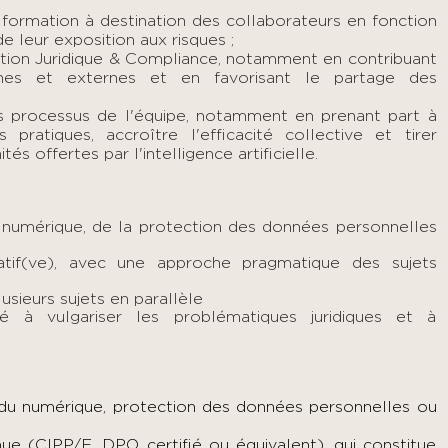
 formation à destination des collaborateurs en fonction
de leur exposition aux risques ;
ection Juridique & Compliance, notamment en contribuant
nes et externes et en favorisant le partage des
es processus de l'équipe, notamment en prenant part à
 pratiques, accroître l'efficacité collective et tirer
s offertes par l'intelligence artificielle.
u numérique, de la protection des données personnelles
éatif(ve), avec une approche pragmatique des sujets
usieurs sujets en parallèle
é à vulgariser les problématiques juridiques et à
t du numérique, protection des données personnelles ou
nue (CIPP/E, DPO certifié ou équivalent), qui constitue