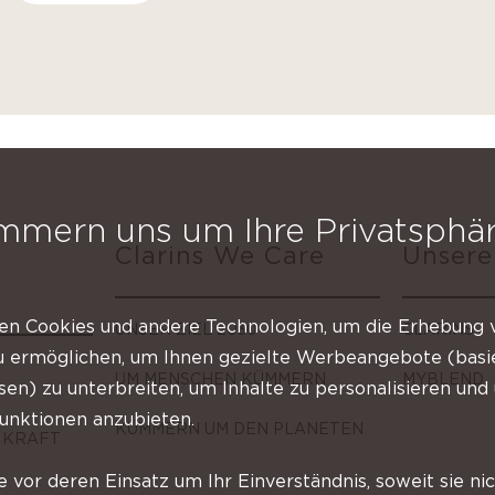
mmern uns um Ihre Privatsphä
Clarins We Care
Unsere
n Cookies und andere Technologien, um die Erhebung 
UNSER ZIEL 2030
CLARINS
zu ermöglichen, um Ihnen gezielte Werbeangebote (basi
UM MENSCHEN KÜMMERN
MYBLEND
ssen) zu unterbreiten, um Inhalte zu personalisieren un
Funktionen anzubieten.
KÜMMERN UM DEN PLANETEN
 KRAFT
e vor deren Einsatz um Ihr Einverständnis, soweit sie nic