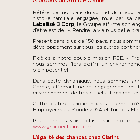
À propos du Groupe Clarins
Référence mondiale du soin et du maquillag
histoire familiale engagée, mue par sa pa
Labellisé B Corp
, le Groupe affirme son en
d’être est de : « Rendre la vie plus belle, 
Présent dans plus de 150 pays, nous sommes
développement sur tous les autres contine
Fidèles à notre double mission RSE, « Pre
nous sommes fiers d’offrir un environneme
plein potentiel.
Dans cette dynamique, nous sommes sig
Cercle, affirmant notre engagement en fa
environnement de travail inclusif, respectueu
Cette culture unique nous a permis d’
Employeurs au Monde 2024 et l’un des Me
Pour en savoir plus sur notre g
www.groupeclarins.com
.
L’égalité des chances chez Clarins