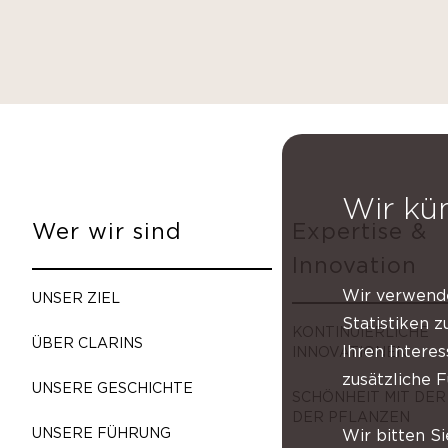
Wir kü
Wer wir sind
Expertise &
Innovation
Wir verwende
UNSER ZIEL
Statistiken 
KONTINUIERLICHE
ÜBER CLARINS
Ihren Intere
INNOVATIONEN
zusätzliche 
UNSERE GESCHICHTE
SCHÖNHEIT MIT DER
DER PFLANZEN
UNSERE FÜHRUNG
Wir bitten Si