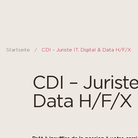
Panel de gestión de cookies
Startseite
CDI – Juriste IT, Digital & Data H/F/X
CDI – Juriste
Data H/F/X