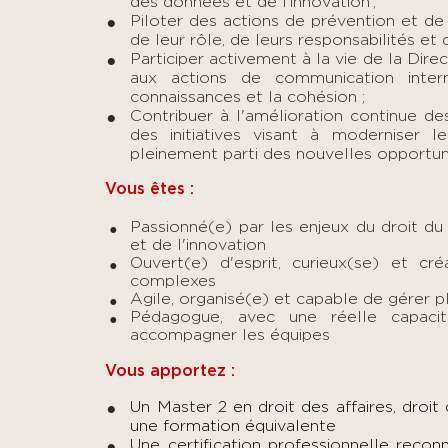
des données et de l’innovation ;
Piloter des actions de prévention et de
de leur rôle, de leurs responsabilités et 
Participer activement à la vie de la Dir
aux actions de communication inter
connaissances et la cohésion ;
Contribuer à l'amélioration continue d
des initiatives visant à moderniser les
pleinement parti des nouvelles opportunité
Vous êtes :
Passionné(e) par les enjeux du droit d
et de l'innovation
Ouvert(e) d'esprit, curieux(se) et cr
complexes
Agile, organisé(e) et capable de gérer pl
Pédagogue, avec une réelle capacit
accompagner les équipes
Vous apportez :
Un Master 2 en droit des affaires, droi
une formation équivalente
Une certification professionnelle recon