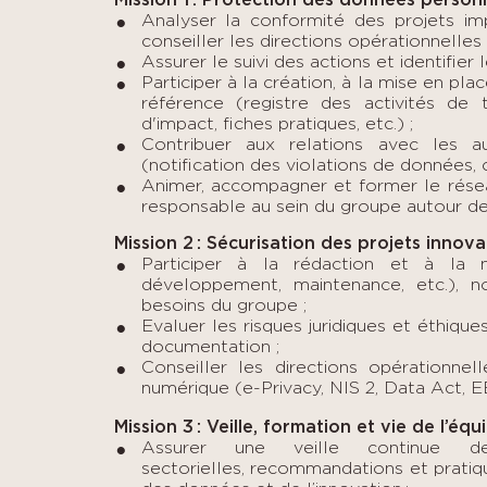
Mission 1 : Protection des données person
Analyser la conformité des projets im
conseiller les directions opérationnelles
Assurer le suivi des actions et identifie
Participer à la création, à la mise en p
référence (registre des activités de 
d'impact, fiches pratiques, etc.) ;
Contribuer aux relations avec les a
(notification des violations de données
Animer, accompagner et former le réseau
responsable au sein du groupe autour de
Mission 2 : Sécurisation des projets innova
Participer à la rédaction et à la né
développement, maintenance, etc.), 
besoins du groupe ;
Evaluer les risques juridiques et éthiqu
documentation ;
Conseiller les directions opérationnel
numérique (e-Privacy, NIS 2, Data Act, EE
Mission 3 : Veille, formation et vie de l’éq
Assurer une veille continue des
sectorielles, recommandations et pratiq