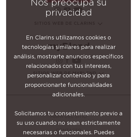
Nos preocupa su
instagram Grupo Clarins
youtube Grupo Cl
privacidad
tiktok Grupo Clarins
SITIOS WEB DE CLARINS
En Clarins utilizamos cookies o
tecnologías similares para realizar
análisis, mostrarte anuncios específicos
instagram Grupo Clarins
facebook Grupo Clarin
youtube Grupo Cla
relacionados con tus intereses,
SITIOS WEB DE MYBLEND
personalizar contenido y para
proporcionarte funcionalidades
adicionales.
Solicitamos tu consentimiento previo a
MAPA DEL SITIO
su uso cuando no sean estrictamente
CONTACTO
necesarias o funcionales. Puedes