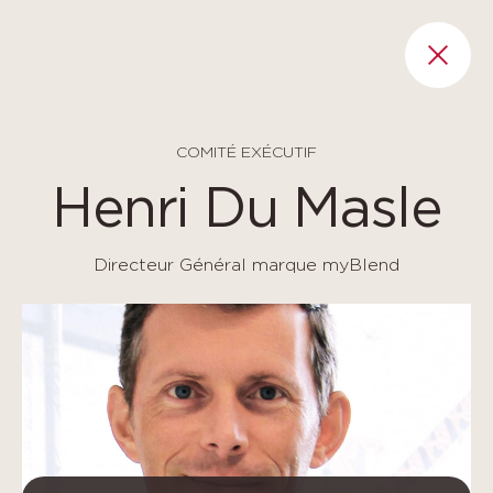
Panneau de gestion des cookies
RET
COMITÉ EXÉCUTIF
Henri Du Masle
Directeur Général marque myBlend