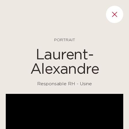
Panneau de gestion des cookies
RET
PORTRAIT
Laurent-
Alexandre
Responsable RH - Usine