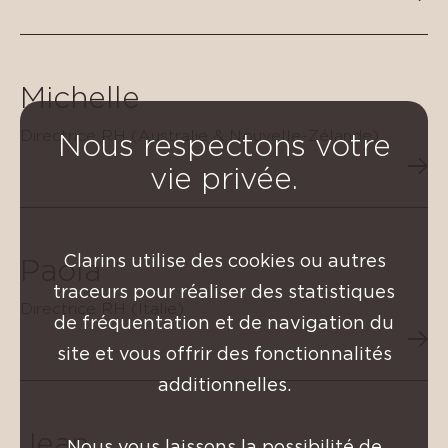
Michelle
Directrice RH (Australie & Nouvelle-Zélande)
Nous respectons votre
vie privée.
Clarins utilise des cookies ou autres
Paola
traceurs pour réaliser des statistiques
Directrice RH (Italie)
de fréquentation et de navigation du
site et vous offrir des fonctionnalités
additionnelles.
Jean
Nous vous laissons la possibilité de