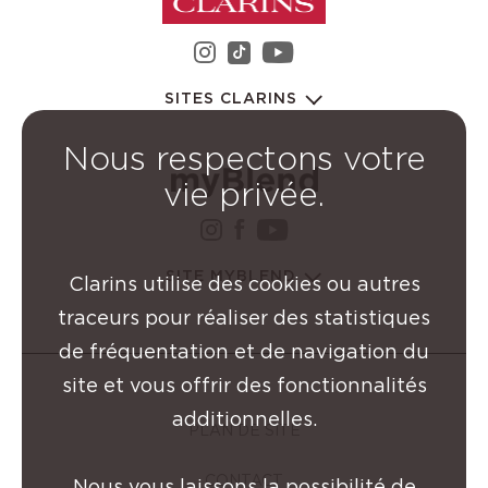
instagram Groupe Clarin
youtube Groupe C
tiktok Groupe Clarins
SITES CLARINS
Nous respectons votre
vie privée.
instagram Groupe Clarin
facebook Groupe Clar
youtube Groupe Cl
SITE MYBLEND
Clarins utilise des cookies ou autres
traceurs pour réaliser des statistiques
de fréquentation et de navigation du
site et vous offrir des fonctionnalités
additionnelles.
PLAN DE SITE
CONTACT
Nous vous laissons la possibilité de