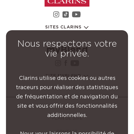
instagram Groupe Clarin
youtube Groupe C
tiktok Groupe Clarins
SITES CLARINS
Nous respectons votre
vie privée.
instagram Groupe Clarin
facebook Groupe Clar
youtube Groupe Cl
SITE MYBLEND
Clarins utilise des cookies ou autres
traceurs pour réaliser des statistiques
de fréquentation et de navigation du
site et vous offrir des fonctionnalités
additionnelles.
PLAN DE SITE
CONTACT
Nous vous laissons la possibilité de