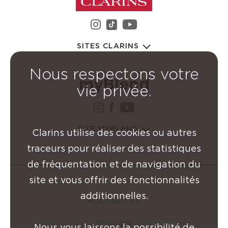
instagram Groupe Clarin
youtube Groupe C
tiktok Groupe Clarins
SITES CLARINS
Nous respectons votre
vie privée.
instagram Groupe Clarin
facebook Groupe Clar
youtube Groupe Cl
SITE MYBLEND
Clarins utilise des cookies ou autres
traceurs pour réaliser des statistiques
de fréquentation et de navigation du
site et vous offrir des fonctionnalités
additionnelles.
PLAN DE SITE
CONTACT
Nous vous laissons la possibilité de