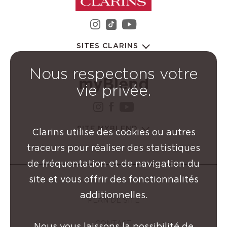
instagram Groupe Clarin
youtube Groupe C
tiktok Groupe Clarins
SITES CLARINS
Nous respectons votre
vie privée.
instagram Groupe Clarin
facebook Groupe Clar
youtube Groupe Cl
SITE MYBLEND
Clarins utilise des cookies ou autres
traceurs pour réaliser des statistiques
de fréquentation et de navigation du
site et vous offrir des fonctionnalités
additionnelles.
PLAN DE SITE
CONTACT
Nous vous laissons la possibilité de