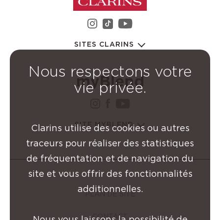
instagram Groupe Clarin
youtube Groupe C
tiktok Groupe Clarins
SITES CLARINS
Nous respectons votre
vie privée.
instagram Groupe Clarin
facebook Groupe Clar
youtube Groupe Cl
SITE MYBLEND
Clarins utilise des cookies ou autres
traceurs pour réaliser des statistiques
de fréquentation et de navigation du
site et vous offrir des fonctionnalités
additionnelles.
PLAN DE SITE
CONTACT
Nous vous laissons la possibilité de