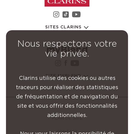
instagram Groupe Clarin
youtube Groupe C
tiktok Groupe Clarins
SITES CLARINS
Nous respectons votre
vie privée.
instagram Groupe Clarin
facebook Groupe Clar
youtube Groupe Cl
SITE MYBLEND
Clarins utilise des cookies ou autres
traceurs pour réaliser des statistiques
de fréquentation et de navigation du
site et vous offrir des fonctionnalités
additionnelles.
PLAN DE SITE
CONTACT
Nous vous laissons la possibilité de