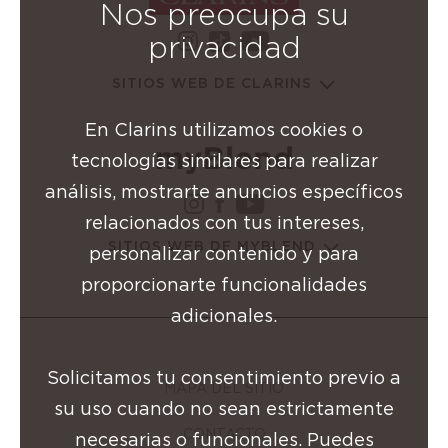
Nos preocupa su
instagram Grupo Clarins
youtube Grupo Cl
privacidad
tiktok Grupo Clarins
SITIOS WEB DE CLARINS
En Clarins utilizamos cookies o
tecnologías similares para realizar
análisis, mostrarte anuncios específicos
instagram Grupo Clarins
facebook Grupo Clarin
youtube Grupo Cla
relacionados con tus intereses,
SITIOS WEB DE MYBLEND
personalizar contenido y para
proporcionarte funcionalidades
adicionales.
Solicitamos tu consentimiento previo a
MAPA DEL SITIO
su uso cuando no sean estrictamente
CONTACTO
necesarias o funcionales. Puedes