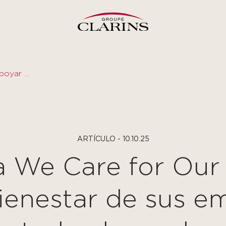
Clarins lanza We Care for Our People para apoyar el bienestar de sus empleados en todo el mundo
ARTÍCULO - 10.10.25
za We Care for Our
bienestar de sus e