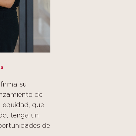
OS
afirma su
anzamiento de
 equidad, que
do, tenga un
oportunidades de