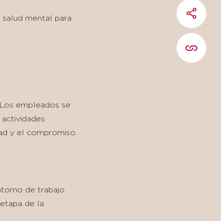
PARTAG
 salud mental para
COPIER 
n. Los empleados se
 actividades
tad y el compromiso.
ntorno de trabajo
 etapa de la