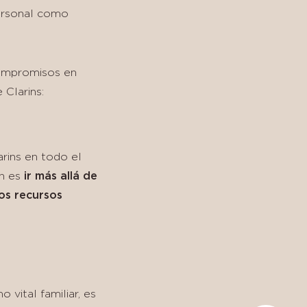
personal como
compromisos en
 Clarins:
rins en todo el
ón es
ir más allá de
los recursos
 vital familiar, es