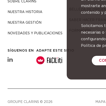
SOBRE CLARINS
mostrarte anu
BELLEZA DE ORIGE
NUESTRA HISTORIA
contenido y p
SABER HACER FRAN
NUESTRA GESTIÓN
Solicitamos 
FORMACIÓN
necesarias o
NOVEDADES Y PUBLICACIONES
configurando
Política de pr
SÍGUENOS EN
ADAPTE ESTE SITIO
linkedin Grupo Clarins
CO
GROUPE CLARINS © 2026
MAPA 