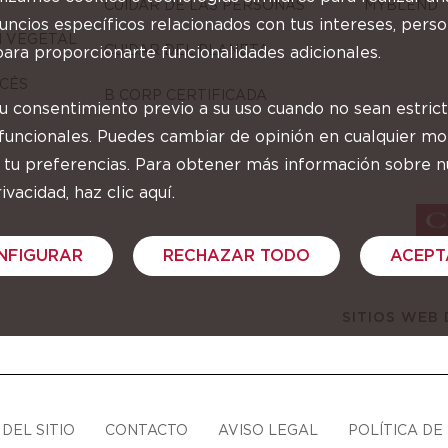
CUIDAR DE LAS PERSONAS
MYBLEND
ncios específicos relacionados con tus intereses, perso
N VEGETAL
CUIDAR DEL PLANETA
ara proporcionarte funcionalidades adicionales.
CÉS
B CORP CERTIFICADA
tu consentimiento previo a su uso cuando no sean estri
 funcionales. Puedes cambiar de opinión en cualquier 
 tu preferencias. Para obtener más información sobre n
ivacidad, haz clic aquí.
NFIGURAR
RECHAZAR TODO
ACEPT
SITIOS WEB
DEL SITIO
CONTACTO
AVISO LEGAL
POLÍTICA DE