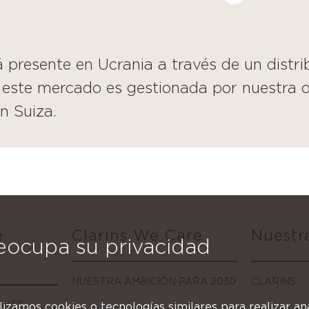
 presente en Ucrania a través de un distri
 este mercado es gestionada por nuestra of
n Suiza.
e
Clarins We Care
Nuestr
eocupa su privacidad
NUESTRA AMBICIÓN PARA 2030
CLARINS
ANTE
ilizamos cookies o tecnologías similares para realizar anál