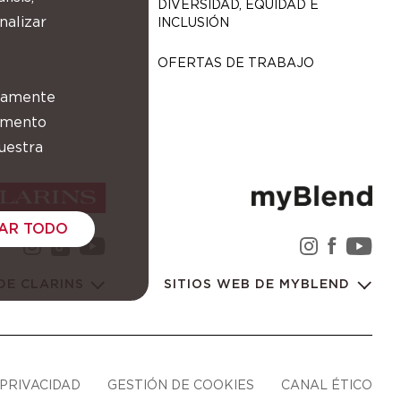
DIVERSIDAD, EQUIDAD E
nalizar
INCLUSIÓN
OFERTAS DE TRABAJO
ctamente
momento
uestra
AR TODO
instagram Grupo Clarins
youtube Grupo Clarins
instagra
facebo
you
tiktok Grupo Clarins
 DE CLARINS
SITIOS WEB DE MYBLEND
 PRIVACIDAD
GESTIÓN DE COOKIES
CANAL ÉTICO