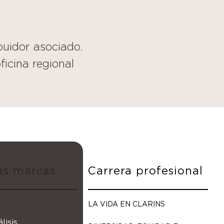
buidor asociado.
icina regional
as marcas
Carrera profesional
LA VIDA EN CLARINS
isis,