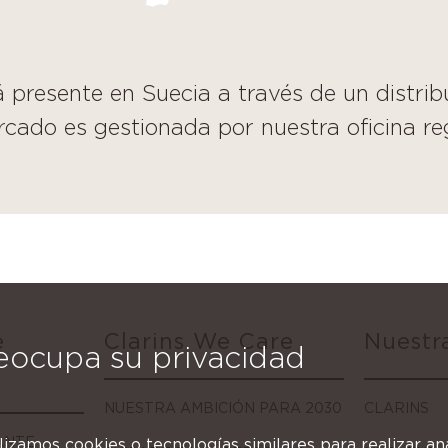
 presente en Suecia a través de un distrib
rcado es gestionada por nuestra oficina re
e
Clarins We Care
Nuestr
eocupa su privacidad
NUESTRA AMBICIÓN PARA 2030
CLARINS
ANTE
ilizamos cookies o tecnologías similares para realizar anál