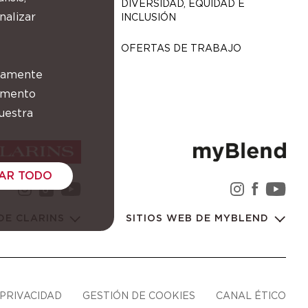
DIVERSIDAD, EQUIDAD E
nalizar
INCLUSIÓN
OFERTAS DE TRABAJO
ctamente
momento
uestra
AR TODO
instagram Grupo Clarins
youtube Grupo Clarins
instagra
facebo
you
tiktok Grupo Clarins
 DE CLARINS
SITIOS WEB DE MYBLEND
 PRIVACIDAD
GESTIÓN DE COOKIES
CANAL ÉTICO