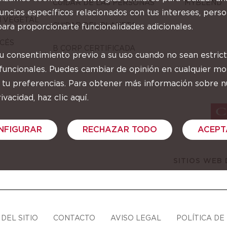
CUIDAR DE LAS PERSONAS
MYBLEND
ncios específicos relacionados con tus intereses, perso
N VEGETAL
CUIDAR DEL PLANETA
ara proporcionarte funcionalidades adicionales.
CÉS
B CORP CERTIFICADA
tu consentimiento previo a su uso cuando no sean estri
 funcionales. Puedes cambiar de opinión en cualquier 
 tu preferencias. Para obtener más información sobre n
ivacidad, haz clic aquí.
NFIGURAR
RECHAZAR TODO
ACEPT
SITIOS WEB
DEL SITIO
CONTACTO
AVISO LEGAL
POLÍTICA DE