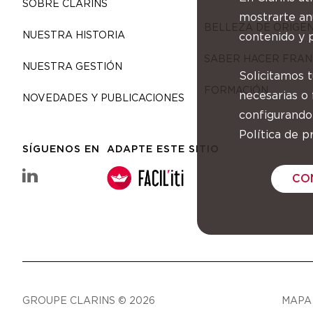
SOBRE CLARINS
mostrarte anu
BELLEZA DE ORIGE
NUESTRA HISTORIA
contenido y p
SABER HACER FRAN
NUESTRA GESTIÓN
Solicitamos 
FORMACIÓN
necesarias o
NOVEDADES Y PUBLICACIONES
configurando
Política de pr
SÍGUENOS EN
ADAPTE ESTE SITIO
linkedin Grupo Clarins
CO
GROUPE CLARINS © 2026
MAPA 