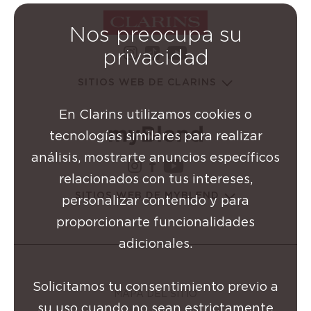
Nos preocupa su
instagram Grupo Clarins
youtube Grupo Cl
privacidad
tiktok Grupo Clarins
SITIOS WEB DE CLARINS
En Clarins utilizamos cookies o
tecnologías similares para realizar
análisis, mostrarte anuncios específicos
instagram Grupo Clarins
facebook Grupo Clarin
youtube Grupo Cla
relacionados con tus intereses,
SITIOS WEB DE MYBLEND
personalizar contenido y para
proporcionarte funcionalidades
adicionales.
Solicitamos tu consentimiento previo a
MAPA DEL SITIO
su uso cuando no sean estrictamente