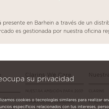
 presente en Barhein a través de un distri
rcado es gestionada por nuestra oficina re
e
Clarins We Care
Nuestr
eocupa su privacidad
NUESTRA AMBICIÓN PARA 2030
CLARINS
ANTE
ilizamos cookies o tecnologías similares para realizar anál
CUIDAR DE LAS PERSONAS
MYBLEND
ncios específicos relacionados con tus intereses, perso