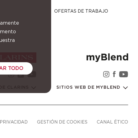
OFERTAS DE TRABAJO
ctamente
momento
uestra
AR TODO
instagram Grupo Clarins
youtube Grupo Clarins
instagra
facebo
you
tiktok Grupo Clarins
 DE CLARINS
SITIOS WEB DE MYBLEND
 PRIVACIDAD
GESTIÓN DE COOKIES
CANAL ÉTICO