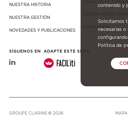
BELLEZA DE ORIGE
NUESTRA HISTORIA
contenido y p
SABER HACER FRAN
NUESTRA GESTIÓN
Solicitamos 
FORMACIÓN
necesarias o
NOVEDADES Y PUBLICACIONES
configurando
Política de pr
SÍGUENOS EN
ADAPTE ESTE SITIO
linkedin Grupo Clarins
CO
GROUPE CLARINS © 2026
MAPA 