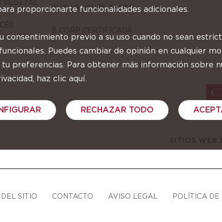
N VEGETAL
CUIDAR DEL PLANETA
ara proporcionarte funcionalidades adicionales.
CÉS
B CORP CERTIFICADA
tu consentimiento previo a su uso cuando no sean estri
 funcionales. Puedes cambiar de opinión en cualquier 
 tu preferencias. Para obtener más información sobre n
ivacidad, haz clic aquí.
NFIGURAR
RECHAZAR TODO
ACEPT
SITIOS WEB
DEL SITIO
CONTACTO
AVISO LEGAL
POLÍTICA DE