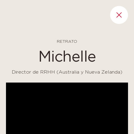
Panel de gestión de cookies
RET
RETRATO
Michelle
Director de RRHH (Australia y Nueva Zelanda)