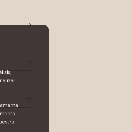
isis,
nalizar
ctamente
momento
uestra