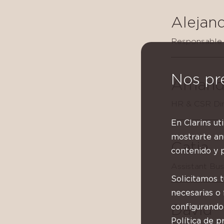
Alejan
Responsable 
Nos pr
Amand
HR & CSR Dir
En Clarins ut
mostrarte anu
Catia
contenido y p
Assistant Bu
Solicitamos 
necesarias o
configurando
David
Política de pr