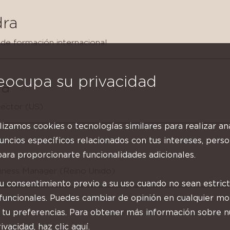
dra
de formación internacional
eocupa su privacidad
a
ector (US)
ilizamos cookies o tecnologías similares para realizar anál
ncios específicos relacionados con tus intereses, perso
ara proporcionarte funcionalidades adicionales.
siness Manager (Reino Unido)
tu consentimiento previo a su uso cuando no sean estri
 funcionales. Puedes cambiar de opinión en cualquier 
 tu preferencias. Para obtener más información sobre n
ivacidad, haz clic aquí.