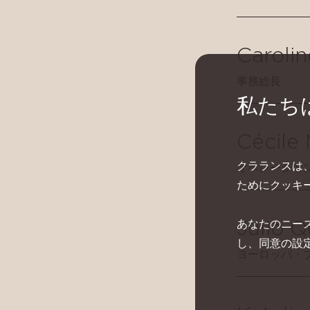
Caroli
事務総長
私たち
Cécile
クラランスは
オペレーショ
ためにクッキ
あなたのニー
Julio Q
し、同意の設
ヨーロッパ・