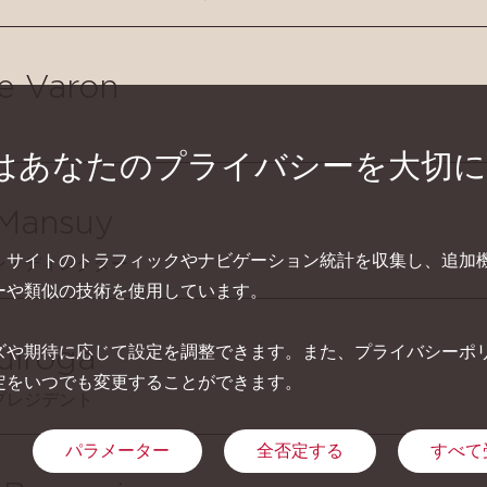
ne Varon
はあなたのプライバシーを大切
 Mansuy
、サイトのトラフィックやナビゲーション統計を収集し、追加
ン・ディレクター
ーや類似の技術を使用しています。
ズや期待に応じて設定を調整できます。また、プライバシーポ
uiroga
定をいつでも変更することができます。
プレジデント
パラメーター
全否定する
すべて