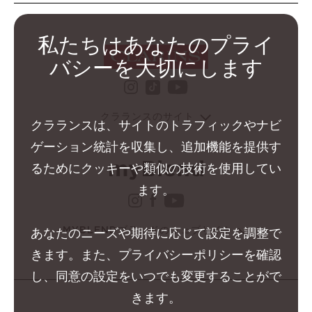
私たちはあなたのプライ
バシーを大切にします
instagram クラランス グ
youtube クララ
tiktok クラランス グル
クラランスのサイト
クラランスは、サイトのトラフィックやナビ
ゲーション統計を収集し、追加機能を提供す
るためにクッキーや類似の技術を使用してい
ます。
instagram クラランス 
facebook クラランス 
youtube クララン
MYBLENDブランドのウェブサイト
あなたのニーズや期待に応じて設定を調整で
きます。また、プライバシーポリシーを確認
し、同意の設定をいつでも変更することがで
きます。