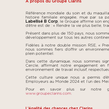
À propos du Groupe Clarins
Référence mondiale du soin et du maquillag
histoire familiale engagée, mue par sa pa
Labellisé B Corp
, le Groupe affirme son en
d’être est de : « Rendre la vie plus belle, 
Présent dans plus de 150 pays, nous sommes
développement sur tous les autres contine
Fidèles à notre double mission RSE, « Pre
nous sommes fiers d’offrir un environneme
plein potentiel.
Dans cette dynamique, nous sommes sig
Cercle, affirmant notre engagement en fa
environnement de travail inclusif, respectueu
Cette culture unique nous a permis d’
Employeurs au Monde 2024 et l’un des Me
Pour en savoir plus sur notre g
www.groupeclarins.com
.
L’égalité des chances chez Clarins