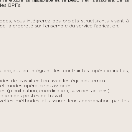
elle étudie la faisabilité et le besoin en s’assurant de la
 les BPFs.
hodes,
vous intégrerez des projets structurants visant à
de la propreté sur l’ensemble du service fabrication.
s projets en intégrant les contraintes opérationnelles,
odes de travail en lien avec les équipes terrain
 et modes opératoires associés
s (planification, coordination, suivi des actions)
sation des postes de travail
lles méthodes et assurer leur appropriation par les