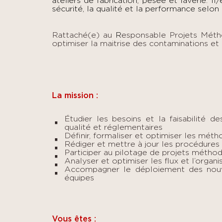
ateliers de fabrication, pesée et laverie. Il/
sécurité, la qualité et la performance selon
Rattaché(e) au
R
esponsable Projets Mét
optimiser la maitrise des contaminations et 
La mission :
Étudier les besoins et la faisabilité de
qualité et réglementaires
Définir, formaliser et optimiser les méth
Rédiger et mettre à jour les procédures
Participer au pilotage de projets méthode
Analyser et optimiser les flux et l’organi
Accompagner le déploiement des nouve
équipes
Vous êtes :