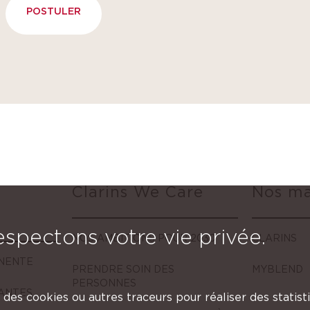
POSTULER
Clarins We Care
Nos m
spectons votre vie privée.
NOS AMBITIONS POUR 2030
CLARINS
NENTE
PRENDRE SOIN DES
MYBLEND
PERSONNES
LANTES
se des cookies ou autres traceurs pour réaliser des statis