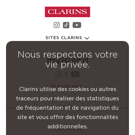
instagram Groupe Clarin
youtube Groupe C
tiktok Groupe Clarins
SITES CLARINS
Nous respectons votre
vie privée.
instagram Groupe Clarin
facebook Groupe Clar
youtube Groupe Cl
SITE MYBLEND
Clarins utilise des cookies ou autres
traceurs pour réaliser des statistiques
de fréquentation et de navigation du
site et vous offrir des fonctionnalités
additionnelles.
PLAN DE SITE