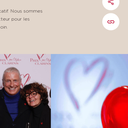
PARTAG
icatif. Nous sommes
tteur pour les
COPIER 
oin.