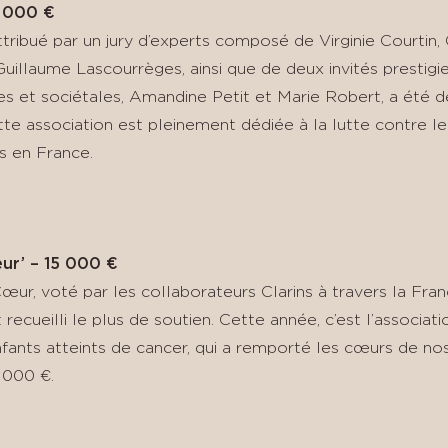
5 000 €
ttribué par un jury d’experts composé de Virginie Courtin, O
 Guillaume Lascourrèges, ainsi que de deux invités presti
es et sociétales, Amandine Petit et Marie Robert, a été d
te association est pleinement dédiée à la lutte contre l
s en France.
ur’ – 15 000 €
œur, voté par les collaborateurs Clarins à travers la Fr
t recueilli le plus de soutien. Cette année, c’est l’associat
nfants atteints de cancer, qui a remporté les cœurs de nos
 000 €.