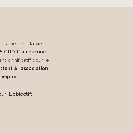
 à améliorer la vie
 15 000 € à chacune
t significatif pour le
ttant à l’association
n impact
.
œur
.
L’objectif: