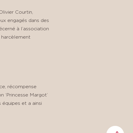
livier Courtin,
gieux engagés dans des
écerné à l’association
e harcèlement
ance, récompense
ion ‘Princesse Margot’
 équipes et a ainsi