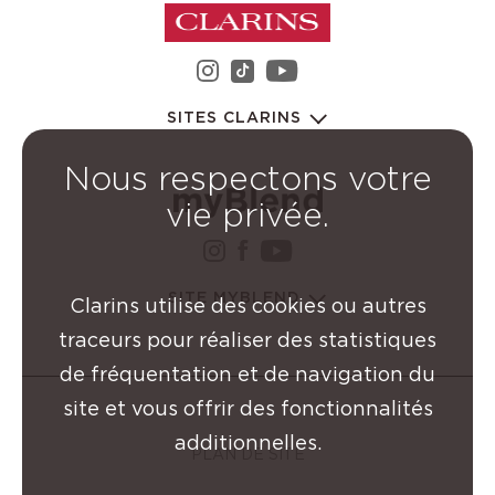
instagram Groupe Clarin
youtube Groupe C
tiktok Groupe Clarins
SITES CLARINS
Nous respectons votre
vie privée.
instagram Groupe Clarin
facebook Groupe Clar
youtube Groupe Cl
SITE MYBLEND
Clarins utilise des cookies ou autres
traceurs pour réaliser des statistiques
de fréquentation et de navigation du
site et vous offrir des fonctionnalités
additionnelles.
PLAN DE SITE