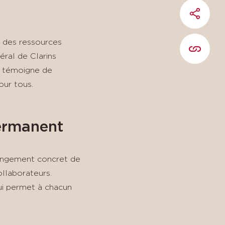
PARTAG
e des ressources
COPIER 
éral de Clarins
on témoigne de
our tous.
permanent
longement concret de
ollaborateurs.
qui permet à chacun