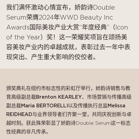
我们满怀激动心情宣布，娇韵诗Double
Serum荣膺2024年WWD Beauty Inc
Awards国际美妆产业大赏“年度经典”（Icon
of the Year）奖！这一荣耀奖项旨在颂扬美
容美妆产业内的卓越成就，表彰过去一年中表
现突出、产生重大影响的佼佼者。
颁奖典礼在
纽约市
标志性的彩虹厅举行，娇韵诗销售与教
育高级副总裁
Brenton KEARLEY
、市场营销与传播高级
副总裁
Maria BERTORELLI
以及传播执行总监
Melissa
REIDHEAD
与业界领导者们齐聚一堂，共同庆祝创新与卓
越时刻。获此殊荣彰显了娇韵诗Double Serum这一标志
性经典的非凡传承。