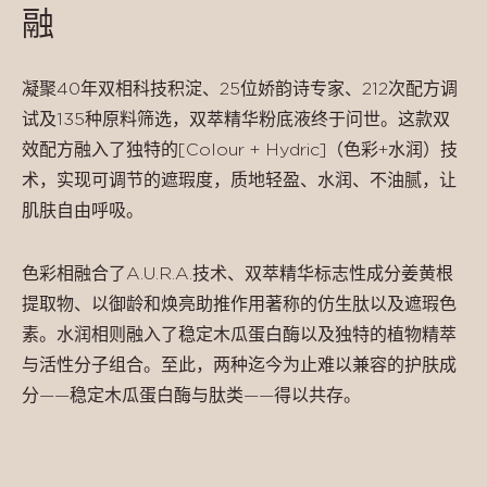
融
凝聚40年双相科技积淀、25位娇韵诗专家、212次配方调
试及135种原料筛选，双萃精华粉底液终于问世。这款双
效配方融入了独特的[Colour + Hydric]（色彩+水润）技
术，实现可调节的遮瑕度，质地轻盈、水润、不油腻，让
肌肤自由呼吸。
色彩相融合了A.U.R.A.技术、双萃精华标志性成分姜黄根
提取物、以御龄和焕亮助推作用著称的仿生肽以及遮瑕色
素。水润相则融入了稳定木瓜蛋白酶以及独特的植物精萃
与活性分子组合。至此，两种迄今为止难以兼容的护肤成
分——稳定木瓜蛋白酶与肽类——得以共存。