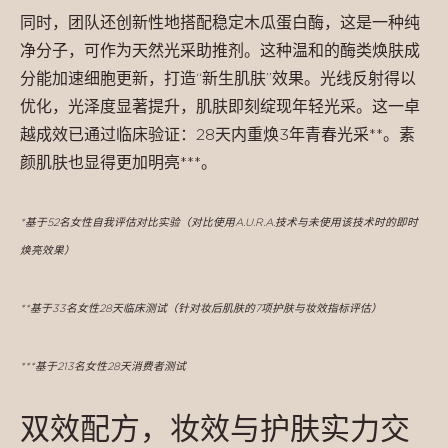
同时，团队还创新性地搭配
稳定木瓜蛋白酶
，这是一种纯
净分子，可作为天然光采助推剂。这种温和的酶类焕肤成
分能加速细胞更新，打造“新生肌肤”效果。光线反射得以
优化，光泽度显著提升，肌肤即刻绽现年轻光采。这一卓
越成效已通过临床验证：28天内重焕3年青春光采**。素
颜肌肤也显得更加明亮***。
*基于52名女性自我评估对比实验（对比使用A.U.R.A.技术与未使用该技术时的即时
焕亮效果）
**基于33名女性28天临床测试（针对妆后肌肤的7项护肤与妆效指标评估）
***基于213名女性28天消费者测试
双效配方，妆效与护肤实力交