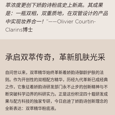
萃浓度更创下娇韵诗粉底史上新高。其成果
是：一瓶双相，双重质地，在双管设计的产品
中实现妆养合一！
”——Olivier Courtin-
Clarins博士
承启双萃传奇，革新肌肤光采
自问世以来，双萃精华始终革新着娇韵诗御龄护肤的法
则。作为开创性的双相配方精华，历经九代革新已成经典
之作，它象征着娇韵诗研发部门永不止步的创新精神与不
断突破科学边界的科研实力。正是这份积淀四十载研发成
果与配方科技的独家专研，今日启迪了娇韵诗创新理念的
全新表达：双萃精华粉底液。