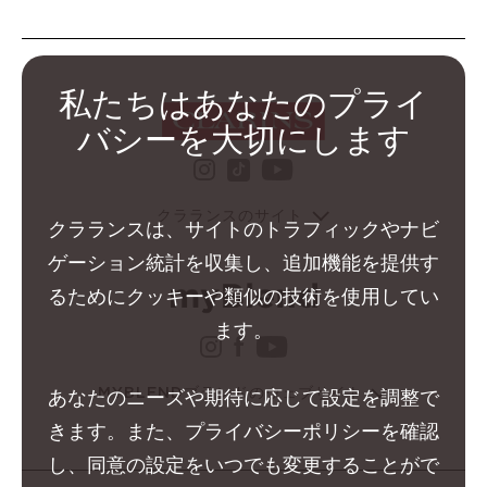
私たちはあなたのプライ
バシーを大切にします
instagram クラランス グ
youtube クララ
tiktok クラランス グル
クラランスのサイト
クラランスは、サイトのトラフィックやナビ
ゲーション統計を収集し、追加機能を提供す
るためにクッキーや類似の技術を使用してい
ます。
instagram クラランス 
facebook クラランス 
youtube クララン
MYBLENDブランドのウェブサイト
あなたのニーズや期待に応じて設定を調整で
きます。また、プライバシーポリシーを確認
し、同意の設定をいつでも変更することがで